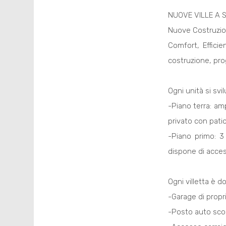
NUOVE VILLE A 
Nuove Costruzion
Comfort, Effici
costruzione, prog
Ogni unità si svil
-Piano terra: am
privato con pati
-Piano primo: 3
dispone di access
Ogni villetta è do
-Garage di propr
-Posto auto sco