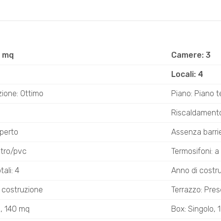
0 mq
Camere: 3
Locali: 4
ione: Ottimo
Piano: Piano t
Riscaldament
perto
Assenza barrie
etro/pvc
Termosifoni: a
ali: 4
Anno di costr
n costruzione
Terrazzo: Pre
o, 140 mq
Box: Singolo, 