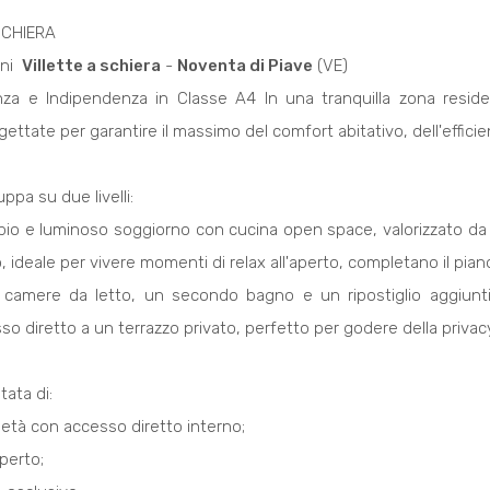
SCHIERA
i 
Villette a schiera
-
Noventa di Piave
(VE)
enza e Indipendenza in Classe A4 In una tranquilla zona resi
ettate per garantire il massimo del comfort abitativo, dell'effici
uppa su due livelli:
pio e luminoso soggiorno con cucina open space, valorizzato da 
o, ideale per vivere momenti di relax all'aperto, completano il p
 camere da letto, un secondo bagno e un ripostiglio aggiunti
o diretto a un terrazzo privato, perfetto per godere della privacy
tata di:
ietà con accesso diretto interno;
perto;