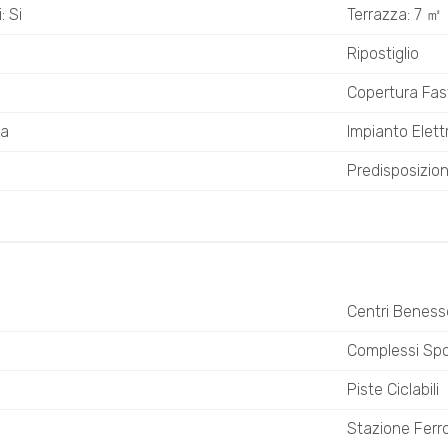
: Si
Terrazza: 7 ㎡
Ripostiglio
Copertura Fa
ta
Impianto Elett
Predisposizion
Centri Beness
Complessi Spor
Piste Ciclabili
Stazione Ferro