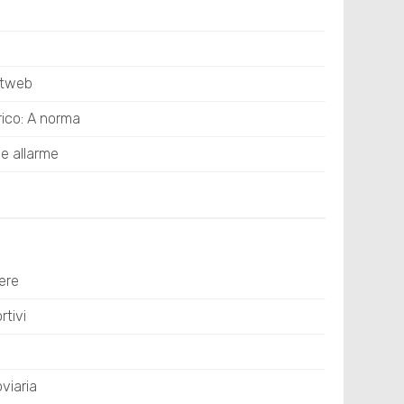
stweb
rico: A norma
e allarme
ere
tivi
viaria