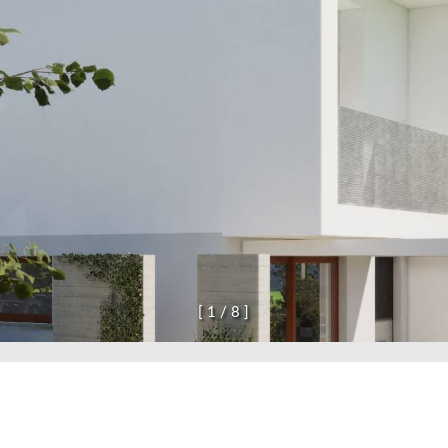
[
1
/
8
]