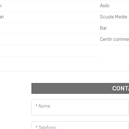
i
Asilo
ri
Scuole Medie
Bar
Centri commer
CONT
* Nome
* Telefono