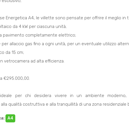
 esclusivo;
se Energetica A4, le villette sono pensate per offrire il meglio in t
ltaico da 4 kW per ciascuna unità;
a pavimento completamente elettrico;
per allaccio gas fino a ogni unità, per un eventuale utilizzo altern
co da 15 cm;
on vetrocamera ad alta efficienza.
 da €295.000,00.
ideale per chi desidera vivere in un ambiente moderno, s
alla qualità costruttiva e alla tranquillità di una zona residenziale 
ca
:
A4