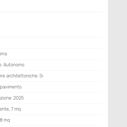
erra
o: Autonomo
re architettoniche: Si
 pavimento.
uzione: 2025
sente, 7 mq
18 mq