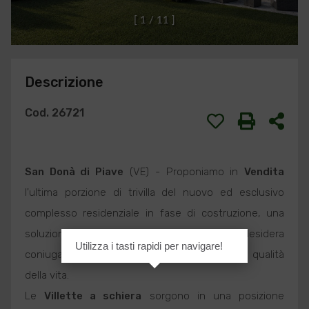
[
1
/
1
1
]
Descrizione
Cod. 26721
San Donà di Piave
(VE) - Proponiamo in
Vendita
l'ultima porzione di trivilla del nuovo ed esclusivo
complesso residenziale in fase di costruzione, una
soluzione abitativa pensata per chi desidera
Utilizza i tasti rapidi per navigare!
coniugare design contemporaneo, comfort e qualità
della vita.
Le
Villette a schiera
sorgono in una posizione