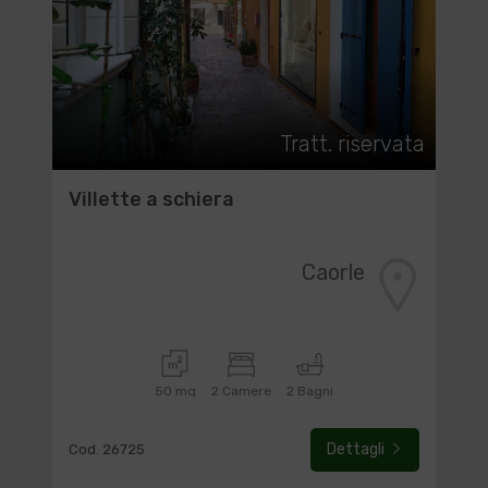
Tratt. riservata
Villette a schiera
Caorle
50 mq
2 Camere
2 Bagni
Dettagli
Cod. 26725