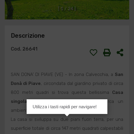
[
1
/
2
4
]
Descrizione
Cod. 26641
SAN DONA' DI PIAVE (VE) - In zona Calvecchia, a
San
Donà di Piave
, circondata dal giardino privato di circa
800 metri quadri si trova questa bellissima
Casa
singola
in
Vendita
, perfetta per chi cerca un
Utilizza i tasti rapidi per navigare!
ambiente tranquillo e riservato.
La casa si sviluppa su due piani fuori terra, per una
superficie totale di circa 147 metri quadrati calpestabili