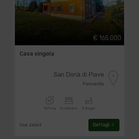
€ 165.000
Casa singola
San Donà di Piave
Passarella
167 mq
6 Camere
3 Bagni
Dettagli
Cod. 26563