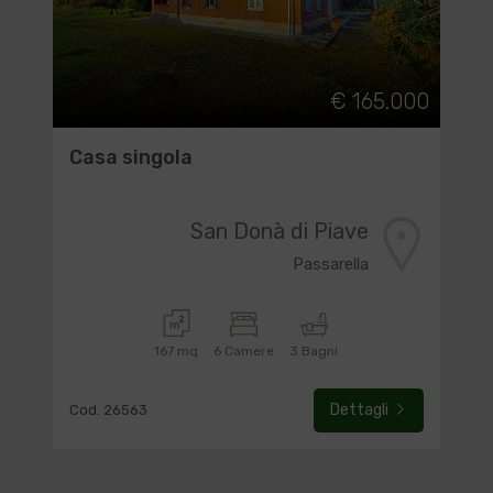
€ 165.000
Casa singola
San Donà di Piave
Passarella
167 mq
6 Camere
3 Bagni
Dettagli
Cod. 26563