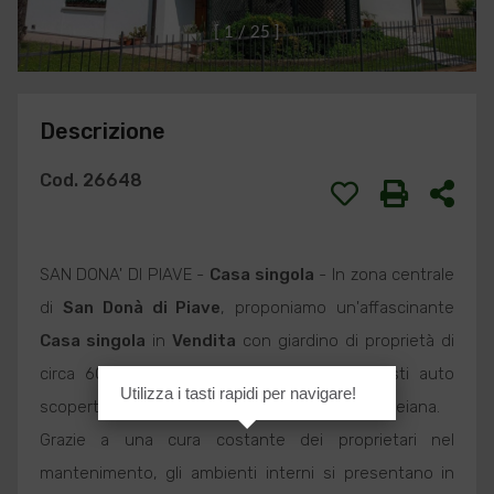
[
1
/
2
5
]
Descrizione
Cod. 26648
SAN DONA' DI PIAVE -
Casa singola
- In zona centrale
di
San Donà di Piave
, proponiamo un'affascinante
Casa singola
in
Vendita
con giardino di proprietà di
circa 600 metri quadri, con due e più posti auto
Utilizza i tasti rapidi per navigare!
scoperti e altri due posti auto coperti da pompeiana.
Grazie a una cura costante dei proprietari nel
mantenimento, gli ambienti interni si presentano in