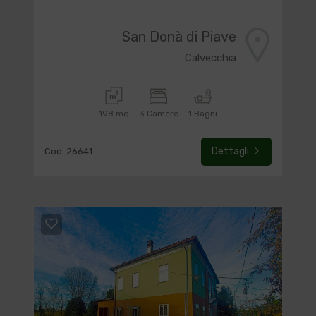
San Donà di Piave
Calvecchia
198 mq
3 Camere
1 Bagni
Dettagli
Cod. 26641