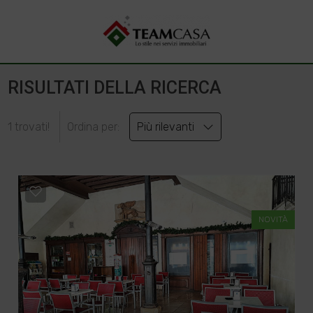
RISULTATI DELLA RICERCA
1 trovati!
Ordina per:
Più rilevanti
NOVITÀ