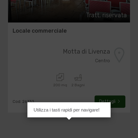
Tratt. riservata
Locale commerciale
Motta di Livenza
Centro
200 mq
2 Bagni
Dettagli
Cod. 26733
Utilizza i tasti rapidi per navigare!