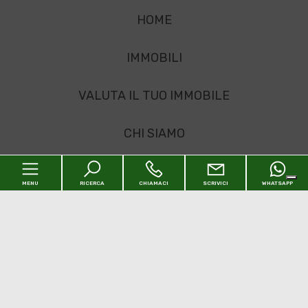
HOME
IMMOBILI
VALUTA IL TUO IMMOBILE
CHI SIAMO
SERVIZI
MENU
RICERCA
CHIAMACI
SCRIVICI
WHATSAPP
LAVORA CON NOI
CONTATTI
Home
Sitemap